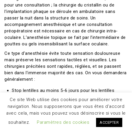
pour une consultation ; la chirurgie du cristallin ou de
l’implantation phaque se déroule en ambulatoire sans
passer la nuit dans la structure de soins. Un
accompagnement anesthésique et une consultation
préopératoire est nécessaire en cas de chirurgie intra-
oculaire. L’anesthésie topique se fait par l’intermédiaire de
gouttes ou gels insensibilisant la surface oculaire.
Ce type d’anesthésie évite toute sensation douloureuse
mais préserve les sensations tactiles et visuelles. Les
chirurgies précitées sont rapides, réglées, et se passent
bien dans l’immense majorité des cas. On vous demandera
généralement :
Stop lentilles au moins 5-6 jours pour les lentilles
souples et 10 jours pour les lentilles rigides
Ce site Web utilise des cookies pour améliorer votre
Ne pas être à jeun en cas de chirurgie cornéenne et
navigation. Nous supposerons que vous êtes d'accord
respecter un jeune de 6h en cas de chirurgie intra-
avec cela, mais vous pouvez vous désinscrire si vous le
oculaire.
souhaitez.
Paramètres des cookies
ACCEPTER
Prendre son traitement habituel
Pas de maquillage