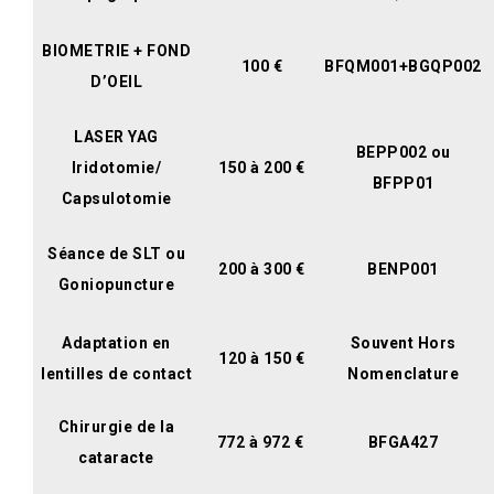
BIOMETRIE + FOND
100 €
BFQM001+BGQP002
D’OEIL
LASER YAG
BEPP002 ou
Iridotomie/
150 à 200 €
BFPP01
Capsulotomie
Séance de SLT ou
200 à 300 €
BENP001
Goniopuncture
Adaptation en
Souvent Hors
120 à 150 €
lentilles de contact
Nomenclature
Chirurgie de la
772 à 972 €
BFGA427
cataracte