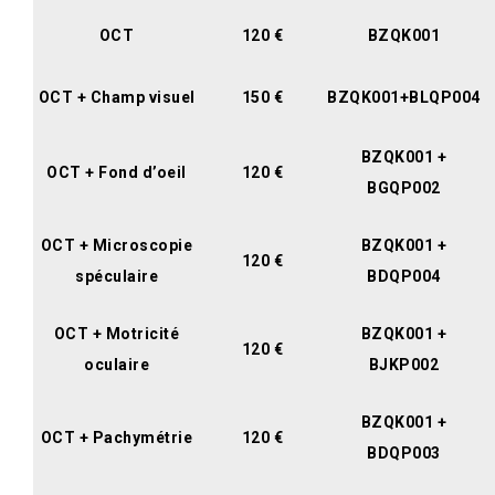
OCT
120 €
BZQK001
OCT + Champ visuel
150 €
BZQK001+BLQP004
BZQK001 +
OCT + Fond d’oeil
120 €
BGQP002
OCT + Microscopie
BZQK001 +
120 €
spéculaire
BDQP004
OCT + Motricité
BZQK001 +
120 €
oculaire
BJKP002
BZQK001 +
OCT + Pachymétrie
120 €
BDQP003