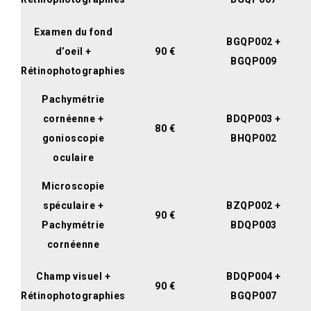
Examen du fond
BGQP002 +
d’oeil +
90 €
BGQP009
Rétinophotographies
Pachymétrie
cornéenne +
BDQP003 +
80 €
gonioscopie
BHQP002
oculaire
Microscopie
spéculaire +
BZQP002 +
90 €
Pachymétrie
BDQP003
cornéenne
Champ visuel +
BDQP004 +
90 €
Rétinophotographies
BGQP007