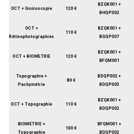
BZQK001 +
OCT + Gonioscopie
120 €
BHQP002
OCT +
BZQK001 +
110 €
Rétinophotographies
BGQP007
BZQK001 +
OCT + BIOMETRIE
120 €
BFQM001
Topographie +
BDQP002 +
80 €
Pachymétrie
BDQP003
BZQK001 +
OCT + Topographie
110 €
BDQP002
BIOMETRIE +
BFQM001 +
100 €
Topographie
BDQP002